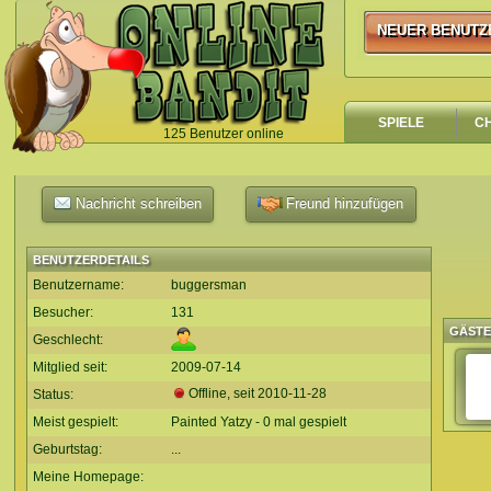
NEUER BENUTZ
NEUER BENUTZ
SPIELE
C
125 Benutzer online
`
Nachricht schreiben
Freund hinzufügen
BENUTZERDETAILS
Benutzername:
buggersman
Besucher:
131
GÄST
Geschlecht:
Mitglied seit:
2009-07-14
Offline, seit
2010-11-28
Status:
Meist gespielt:
Painted Yatzy - 0 mal gespielt
Geburtstag:
...
Meine Homepage: