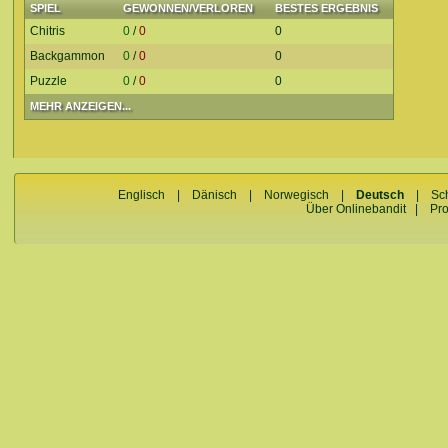
SPIEL
GEWONNEN/VERLOREN
BESTES ERGEBNIS
Chitris
0
/
0
0
Backgammon
0
/
0
0
Puzzle
0
/
0
0
MEHR ANZEIGEN...
Englisch
|
Dänisch
|
Norwegisch
|
Deutsch
|
Sc
Über Onlinebandit
|
Pr