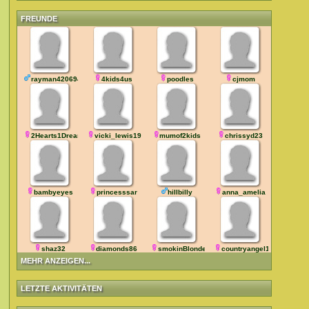
FREUNDE
rayman42069420
4kids4us
poodles
cjmom
2Hearts1Dream
vicki_lewis1952@
mumof2kids
chrissyd23
bambyeyes
princesssar
hillbilly
anna_amelia
shaz32
diamonds86
smokinBlonde
countryangel1976
MEHR ANZEIGEN...
LETZTE AKTIVITÄTEN