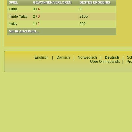
SPIEL
GEWONNEN/VERLOREN
BESTES ERGEBNIS
Ludo
3
/
4
0
Triple Yatzy
2
/
0
2155
Yatzy
1
/
1
302
MEHR ANZEIGEN...
Englisch
|
Dänisch
|
Norwegisch
|
Deutsch
|
Sc
Über Onlinebandit
|
Pr