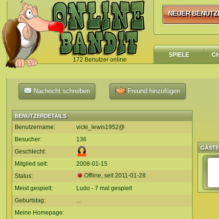
NEUER BENUTZ
NEUER BENUTZ
SPIELE
C
172 Benutzer online
`
Nachricht schreiben
Freund hinzufügen
BENUTZERDETAILS
Benutzername:
vicki_lewis1952@
Besucher:
136
GÄST
Geschlecht:
Mitglied seit:
2008-01-15
Offline, seit
2011-01-28
Status:
Meist gespielt:
Ludo - 7 mal gespielt
Geburtstag:
...
Meine Homepage: