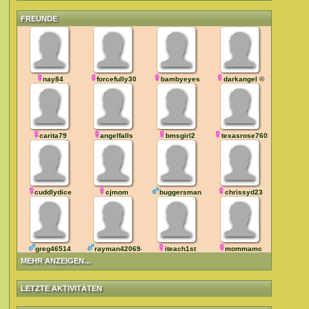
FREUNDE
nay84
forcefully30
bambyeyes
darkangel ©
carita79
angelfalls
bmsgirl2
texasrose76028
cuddlydice
cjmom
buggersman
chrissyd23
greg46514
rayman42069420
iteach1st
mommamc
MEHR ANZEIGEN...
LETZTE AKTIVITÄTEN