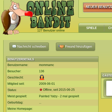
NEUER BENUTZ
NEUER BENUTZ
SPIELE
C
127 Benutzer online
`
Nachricht schreiben
Freund hinzufügen
BENUTZERDETAILS
Benutzername:
mommamc
Besucher:
136
GÄST
Geschlecht:
Mitglied seit:
2009-06-01
Offline, seit
2015-06-25
Status:
Meist gespielt:
Painted Yatzy - 2 mal gespielt
Geburtstag:
...
Meine Homepage: