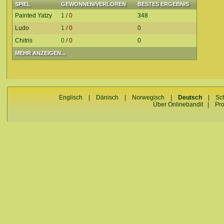
SPIEL
GEWONNEN/VERLOREN
BESTES ERGEBNIS
Painted Yatzy
1
/
0
348
Ludo
1
/
0
0
Chitris
0
/
0
0
MEHR ANZEIGEN...
Englisch
|
Dänisch
|
Norwegisch
|
Deutsch
|
Sc
Über Onlinebandit
|
Pr