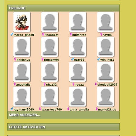
FREUNDE
marco_ghostly
iteach1st
muffinrae
nay84
4kids4us
ripmom04
ozzy59
win_ner1
angelfalls
shaz32
lleeaa
shedevil2007
rayman42069420
texasrose76028
anna_amelia
mumof2kids
MEHR ANZEIGEN...
LETZTE AKTIVITÄTEN