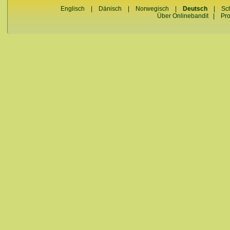
Englisch
|
Dänisch
|
Norwegisch
|
Deutsch
|
Sc
Über Onlinebandit
|
Pr