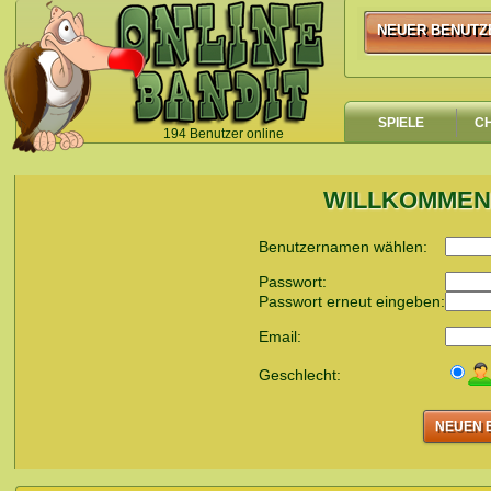
NEUER BENUTZ
NEUER BENUTZ
SPIELE
C
194 Benutzer online
`
WILLKOMMEN 
Benutzernamen wählen:
Passwort:
Passwort erneut eingeben:
Email:
Geschlecht: