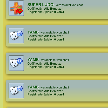
SUPER LUDO
- veranstaltet von
chati
Geöffnet für:
Alle Benutzer
Registrierte Spieler:
0 von 4
YAMB
- veranstaltet von
chati
Geöffnet für:
Alle Benutzer
Registrierte Spieler:
0 von 4
YAMB
- veranstaltet von
chati
Geöffnet für:
Alle Benutzer
Registrierte Spieler:
0 von 4
YAMB
- veranstaltet von
chati
Geöffnet für:
Alle Benutzer
Registrierte Spieler:
0 von 4