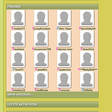
FREUNDE
cookie77
jcmyfreedom
Alec Viper
forcefully30
marloes
texasrose76028
alyssa rose
iteach1st
leno71
poodles
prplerose
***BabyDoll***
trickks13
muffinrae
ceecee
hillbilly
MEHR ANZEIGEN...
LETZTE AKTIVITÄTEN