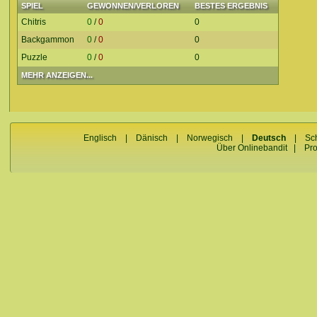
SPIEL
GEWONNEN/VERLOREN
BESTES ERGEBNIS
Chitris
0
/
0
0
Backgammon
0
/
0
0
Puzzle
0
/
0
0
MEHR ANZEIGEN...
Englisch
|
Dänisch
|
Norwegisch
|
Deutsch
|
Sc
Über Onlinebandit
|
Pr