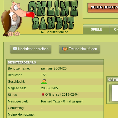
NEUER BENUTZ
NEUER BENUTZ
SPIELE
C
167 Benutzer online
`
Nachricht schreiben
Freund hinzufügen
BENUTZERDETAILS
Benutzername:
rayman42069420
Besucher:
156
GÄST
Geschlecht:
Mitglied seit:
2008-03-05
Offline, seit
2019-02-04
Status:
Meist gespielt:
Painted Yatzy - 0 mal gespielt
Geburtstag:
...
Meine Homepage: