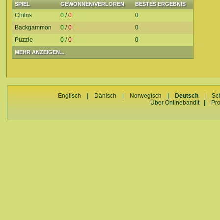
SPIEL
GEWONNEN/VERLOREN
BESTES ERGEBNIS
Chitris
0
/
0
0
Backgammon
0
/
0
0
Puzzle
0
/
0
0
MEHR ANZEIGEN...
Englisch
|
Dänisch
|
Norwegisch
|
Deutsch
|
Sc
Über Onlinebandit
|
Pr