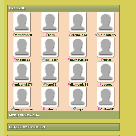
FREUNDE
farmerndell
barb
greg46514
Geir Tommy
trickks13
leo_Star
mumof2kids
flxhtd
unicorn8170
leno71
diamonds86
ceecee
buggersman
saintlee
bega
CoFeeSD
MEHR ANZEIGEN...
LETZTE AKTIVITÄTEN