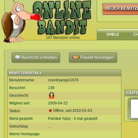
NEUER BENUTZ
NEUER BENUTZ
SPIELE
C
187 Benutzer online
`
Nachricht schreiben
Freund hinzufügen
BENUTZERDETAILS
Benutzername:
countryangel1976
Besucher:
136
GÄST
Geschlecht:
Mitglied seit:
2009-04-22
Offline, seit
2010-01-03
Status:
Meist gespielt:
Painted Yatzy - 0 mal gespielt
Geburtstag:
...
Meine Homepage: