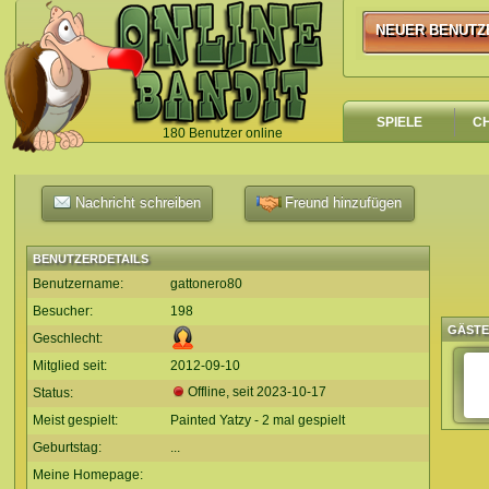
NEUER BENUTZ
NEUER BENUTZ
SPIELE
C
180 Benutzer online
`
Nachricht schreiben
Freund hinzufügen
BENUTZERDETAILS
Benutzername:
gattonero80
Besucher:
198
GÄST
Geschlecht:
Mitglied seit:
2012-09-10
Offline, seit
2023-10-17
Status:
Meist gespielt:
Painted Yatzy - 2 mal gespielt
Geburtstag:
...
Meine Homepage: