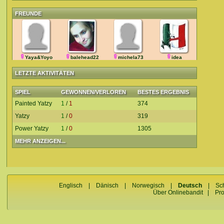
FREUNDE
Yaya&Yoyo
balehead22
michela73
idea
LETZTE AKTIVITÄTEN
SPIEL
GEWONNEN/VERLOREN
BESTES ERGEBNIS
Painted Yatzy
1
/
1
374
Yatzy
1
/
0
319
Power Yatzy
1
/
0
1305
MEHR ANZEIGEN...
Englisch
|
Dänisch
|
Norwegisch
|
Deutsch
|
Sc
Über Onlinebandit
|
Pr