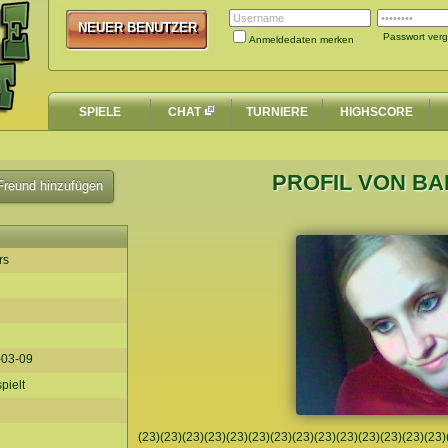
NEUER BENUTZER
NEUER BENUTZER
Passwort ver
Anmeldedaten merken
SPIELE
CHAT
TURNIERE
HIGHSCORE
PROFIL VON B
reund hinzufügen
rs
-03-09
pielt
(23)(23)(23)(23)(23)(23)(23)(23)(23)(23)(23)(23)(23)(23)