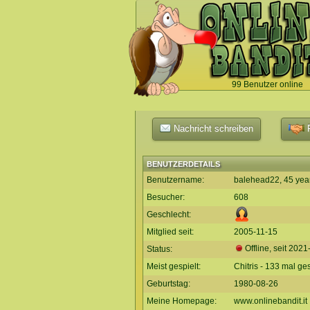
99 Benutzer online
`
Nachricht schreiben
F
BENUTZERDETAILS
Benutzername:
balehead22, 45 yea
Besucher:
608
Geschlecht:
Mitglied seit:
2005-11-15
Offline, seit
2021
Status:
Meist gespielt:
Chitris - 133 mal ges
Geburtstag:
1980-08-26
Meine Homepage:
www.onlinebandit.it