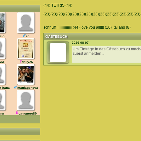
(44) TETRIS (44)
(23)(23)(23)(23)(23)(23)(23)(23)(23)(23)(23)(23)(23)(23)
schnuffiiiiiiiiiiiiiiiii (44) love you all!!!! (10) italians (8)
elo
ec
GÄSTEBUCH
2026-08-07
yM
trilly26
a-hana
mattiagenova
inn
gattonero80