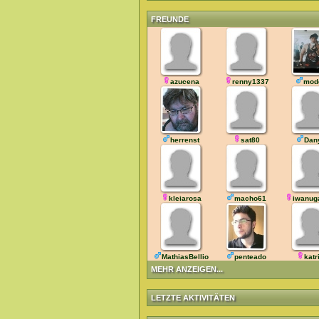
FREUNDE
azucena
renny1337
mod
herrenst
sat80
Dan
kleiarosa
macho61
iwanug
MathiasBellio
penteado
katr
MEHR ANZEIGEN...
LETZTE AKTIVITÄTEN