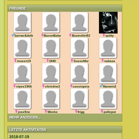
FREUNDE
barrøv&dolk
BaconBabe
Bustrollet92
quitty
musen19
DHD
SusseMor
nabaza
vipse1966
christine2
cassiopeia
Manwin2
josefine
Weeke
frigg
polleput
MEHR ANZEIGEN...
LETZTE AKTIVITÄTEN
2018-07-19