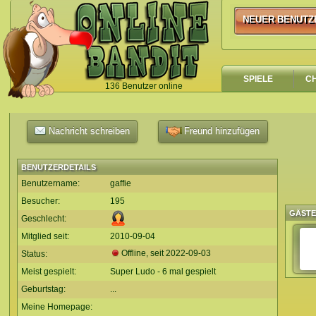
NEUER BENUTZ
NEUER BENUTZ
SPIELE
C
136 Benutzer online
`
Nachricht schreiben
Freund hinzufügen
BENUTZERDETAILS
Benutzername:
gaffie
Besucher:
195
GÄST
Geschlecht:
Mitglied seit:
2010-09-04
Offline, seit
2022-09-03
Status:
Meist gespielt:
Super Ludo - 6 mal gespielt
Geburtstag:
...
Meine Homepage: