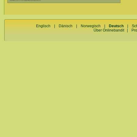
Englisch
|
Dänisch
|
Norwegisch
|
Deutsch
|
Sc
Über Onlinebandit
|
Pr