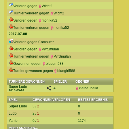
Verloren gegen
Wicht2
Turnier verloren gegen
Wicht2
Verloren gegen
monika52
Turnier verloren gegen
monika52
2017-07-08
Verloren gegen Computer
Verloren gegen
PyrSmulan
Turnier verloren gegen
PyrSmulan
Gewonnen gegen
bluegirl588
Turnier gewonnen gegen
bluegirl588
TURNIERE GEWONNEN
SPIELER
GEGNER
Super Ludo
4
kleine_bella
2010-09-16
SPIEL
GEWONNEN/VERLOREN
BESTES ERGEBNIS
Super Ludo
3
/
2
0
Ludo
2
/
1
0
Yamb
0
/
1
1174
MEHR ANZEIGEN...