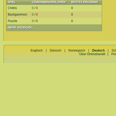
SPIEL
GEWONNEN/VERLOREN
BESTES ERGEBNIS
Chitris
0
/
0
0
Backgammon
0
/
0
0
Puzzle
0
/
0
0
MEHR ANZEIGEN...
Englisch
|
Dänisch
|
Norwegisch
|
Deutsch
|
Sc
Über Onlinebandit
|
Pr