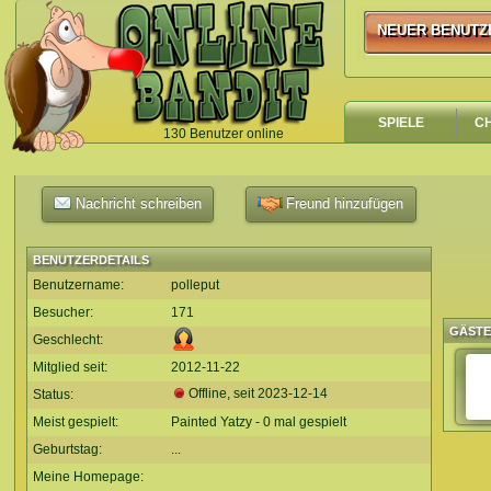
NEUER BENUTZ
NEUER BENUTZ
SPIELE
C
130 Benutzer online
`
Nachricht schreiben
Freund hinzufügen
BENUTZERDETAILS
Benutzername:
polleput
Besucher:
171
GÄST
Geschlecht:
Mitglied seit:
2012-11-22
Offline, seit
2023-12-14
Status:
Meist gespielt:
Painted Yatzy - 0 mal gespielt
Geburtstag:
...
Meine Homepage: