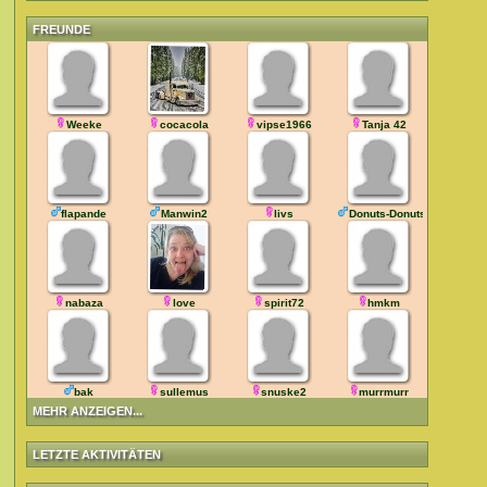
FREUNDE
Weeke
cocacola
vipse1966
Tanja 42
flapande
Manwin2
livs
Donuts-Donuts
nabaza
love
spirit72
hmkm
bak
sullemus
snuske2
murrmurr
MEHR ANZEIGEN...
LETZTE AKTIVITÄTEN