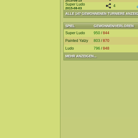
2015-08-15
Super Ludo
4
2015-08-03
ALLE 147 GEWONNENEN TURNIERE ANZEI
SPIEL
GEWONNEN/VERLOREN
Super Ludo
950
/
844
Painted Yatzy
803
/
870
Ludo
796
/
848
MEHR ANZEIGEN...