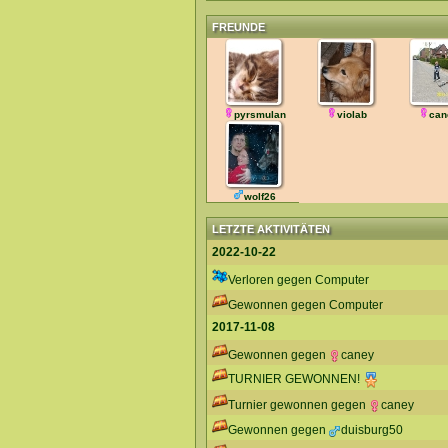
FREUNDE
pyrsmulan
violab
can
wolf26
LETZTE AKTIVITÄTEN
2022-10-22
Verloren gegen Computer
Gewonnen gegen Computer
2017-11-08
Gewonnen gegen
caney
TURNIER GEWONNEN!
Turnier gewonnen gegen
caney
Gewonnen gegen
duisburg50