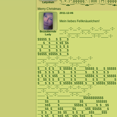
*(...'•'.. ) *˛╬╬╬╬╬˛°.｜田田 ｜門｜╬╬╬╬ 
Lalynhah
¯˜"*°•♥•°*"˜¯`´¯˜"*°•♥•°*"˜¯` ´¯˜"*°´¯˜"*°•♥•
Merry Christmas
2011-12-06
Mein liebes Fellknäuelchen!
_____-:¦:-__-:¦:-_____-:¦:-__-:¦:-____-:¦:-
Bezaubernde
__-:¦:-_______-:¦:-_-:¦:-_______-:¦:-
Lady
____-:¦:-__-:¦:-_______-:¦:--:¦:-____-:¦:-
$$$$$_$___$_$___$
___$__$___$_$$_$$
__$___$___$_$_$_$
_$____$___$_$___$
$$$$$_$$$$$_$___$
_____-:¦:-__-:¦:-_____-:¦:-__-:¦:-____-:¦:-
__-:¦:-_______-:¦:-_-:¦:-_______-:¦:-
____-:¦:-__-:¦:-_______-:¦:--:¦:-____-:¦:-
$___$_$_$___$_$$$$$_$_____$$$$$_$___$_$$$$$
$$__$_$_$__$__$___$_$_____$___$_$___$_$
$_$_$_$_$$$___$___$_$_____$$$$$_$___$_$$$$$
$__$$_$_$__$__$___$_$_____$___$_$___$_____$
$___$_$_$___$_$$$$$_$$$$$_$___$_$$$$$_$$$$$
_____-:¦:-__-:¦:-_____-:¦:-__-:¦:-____-:¦:-
__-:¦:-_______-:¦:-_-:¦:-_______-:¦:-
____-:¦:-__-:¦:-_______-:¦:--:¦:-____-:¦:-
_____$___________________$$$$$$$$$$$
____$$_____$___________$$_______$$$$$$
____$$$____$________$$$$$_$_____$_$__$$
____$$_$___$$$_____$$_____$$$_$$$$$___$
__$_$__$___$$_$$___$_$__$___$$$____$$$
__$_$$__$__$$$_$$__$$$_$$$___$