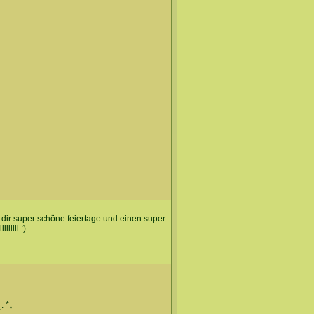
dir super schöne feiertage und einen super
iiiii :)
 ˛. *。