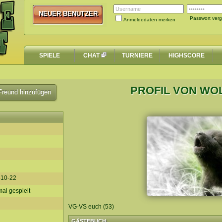
NEUER BENUTZER
NEUER BENUTZER
Passwort ver
Anmeldedaten merken
SPIELE
CHAT
TURNIERE
HIGHSCORE
PROFIL VON WO
reund hinzufügen
-10-22
al gespielt
VG-VS euch (53)
GÄSTEBUCH