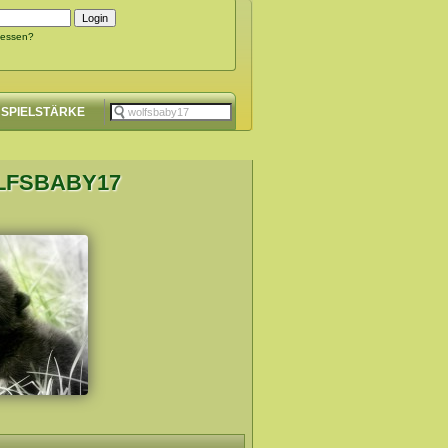
gessen?
SPIELSTÄRKE
LFSBABY17