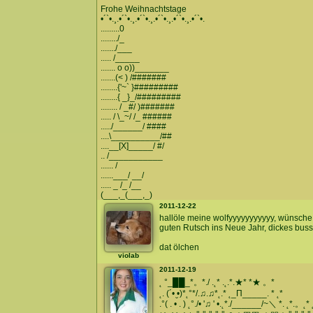
Frohe Weihnachtstage
•´`•.¸.•´`•.¸.•´`•.¸.•´`•.¸.•´`•.¸.•´`•.
.........0
......../_
......./___
..... /_____
....... o o))_______
.......(< ) /#######
........{'~` }#########
........{ _}_/#########
........ / _#/ )#######
..... / \_~/ /_ ######
...../______/ ####
....\__________/##
....__[X]_____/ #/
.. /___________
...... /
......___/ __/
..... _ /_ /__
(___,_(___,_)
2011-12-22
hallöle meine wolfyyyyyyyyyyy, wünsche 
guten Rutsch ins Neue Jahr, dickes bussiiii
dat ölchen
violab
2011-12-19
˛ °_██_*。*./ .˛* .˛.*.★* *★ 。*
˛. (´• ̮•)*˛°*/.♫.♫*˛.* ˛_Π_____. * ˛*
.°( . • . ) ˛°./• '♫ ' •.˛*./______/~＼ *. ˛*.。˛*