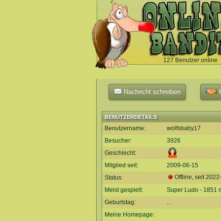
127 Benutzer online
`
Nachricht schreiben
F
BENUTZERDETAILS
Benutzername:
wolfsbaby17
Besucher:
3926
Geschlecht:
Mitglied seit:
2009-06-15
Offline, seit
2022
Status:
Meist gespielt:
Super Ludo - 1851 m
Geburtstag:
...
Meine Homepage: