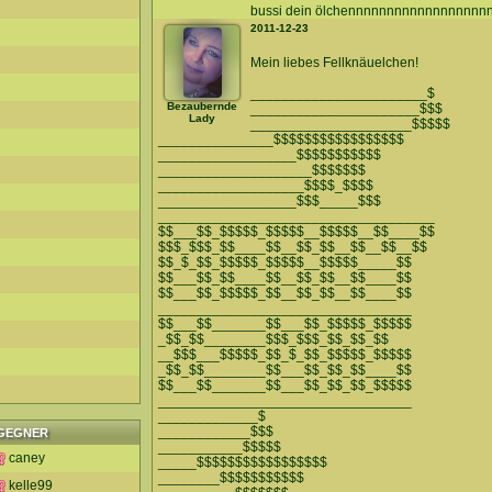
bussi dein ölchennnnnnnnnnnnnnnnnn
2011-12-23
Mein liebes Fellknäuelchen!
_______________________$
Bezaubernde
______________________$$$
Lady
_____________________$$$$$
_______________$$$$$$$$$$$$$$$$$
__________________$$$$$$$$$$$
____________________$$$$$$$
___________________$$$$_$$$$
__________________$$$_____$$$
____________________________________
$$___$$_$$$$$_$$$$$__$$$$$__$$____$$
$$$_$$$_$$____$$__$$_$$__$$__$$__$$
$$_$_$$_$$$$$_$$$$$__$$$$$_____$$
$$___$$_$$____$$__$$_$$__$$____$$
$$___$$_$$$$$_$$__$$_$$__$$____$$
_________________________________
$$___$$_______$$___$$_$$$$$_$$$$$
_$$_$$________$$$_$$$_$$_$$_$$
__$$$___$$$$$_$$_$_$$_$$$$$_$$$$$
_$$_$$________$$___$$_$$_$$____$$
$$___$$_______$$___$$_$$_$$_$$$$$
_________________________________
_____________$
____________$$$
GEGNER
___________$$$$$
caney
_____$$$$$$$$$$$$$$$$$
________$$$$$$$$$$$
kelle99