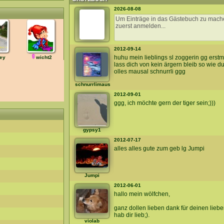
2026-08-08
2012-09-14
huhu mein lieblings sl zoggerin gg erstm
ey
wicht2
lass dich von kein ärgern bleib so wie du 
olles mausal schnurrli ggg
schnurrlimaus
2012-09-01
ggg, ich möchte gern der tiger sein;)))
gypsy1
2012-07-17
alles alles gute zum geb lg Jumpi
Jumpi
2012-06-01
hallo mein wölfchen,
ganz dollen lieben dank für deinen lieben
hab dir lieb;).
violab