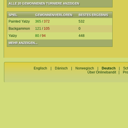
ALLE 20 GEWONNENEN TURNIERE ANZEIGEN
SPIEL
GEWONNEN/VERLOREN
BESTES ERGEBNIS
Painted Yatzy
365
/
372
532
Backgammon
121
/
105
0
Yatzy
80
/
94
448
MEHR ANZEIGEN...
Englisch
|
Dänisch
|
Norwegisch
|
Deutsch
|
Sc
Über Onlinebandit
|
Pr