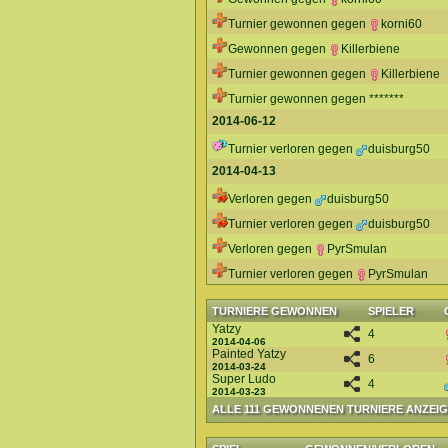
Turnier gewonnen gegen
korni60
Gewonnen gegen
Killerbiene
Turnier gewonnen gegen
Killerbiene
Turnier gewonnen gegen *******
2014-06-12
Turnier verloren gegen
duisburg50
2014-04-13
Verloren gegen
duisburg50
Turnier verloren gegen
duisburg50
Verloren gegen
PyrSmulan
Turnier verloren gegen
PyrSmulan
TURNIERE GEWONNEN
SPIELER
Yatzy
4
2014-04-06
Painted Yatzy
6
2014-03-24
Super Ludo
4
2014-03-23
ALLE 111 GEWONNENEN TURNIERE ANZEI