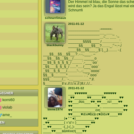
Der Himmel ist blau, die Sonne das sche
wird das sein? Ja das Engal lässt mal ei
Schnurrli
schnurrlimaus
2011-01-12
_______________-=====-
_______________....._......._
_______________....~.... .......`~
_______§§§§____ / ...................`,
blackbunny
_____§§____§§__?........._.'`~.~./
____§§__§§___ _§`{._,}.......... -.(
___§§__§§__§§__.?..-.-,.___.. –`
__§§__§§__§§__/........... _____o
__§§_§_§_§_§_/ ...........`.-___´oo`
_§§___§_§_§_/ .......*..... /___´ooo`
_§§__§_§___/...........'-...-;___´oooo`
§§__§______* ................ ..`,*`ooo´
§§§______/... `-.....___...........*.I/.
§________I/.v..//.I./.v..//.)II./.././...
2011-01-12
GEGNER
___♥♥♥♥♥♥________♥♥♥♥♥♥
_♥♥______♥♥_____♥♥_ _____♥♥
korni60
♥♥___∂αѕ___♥♥_♥♥___ιѕт___♥♥
♥♥____________♥_ __________♥♥
violab
biene1974
♥♥___________єιη___________♥♥
♥♥____♥ι¢н♥ℓιєв є♥∂ι¢н♥____♥♥
arne_
♥♥________(● ” ” ●)_________♥♥
GEN
_♥♥_______( =’σ’= )_______♥♥
__♥♥_____ -(,,)-(,,)-_____♥♥
____♥♥___вäя¢нєη___♥♥