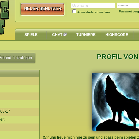
NEUER BENUTZER
NEUER BENUTZER
Passwort ver
Anmeldedaten merken
SPIELE
CHAT
TURNIERE
HIGHSCORE
PROFIL VON
reund hinzufügen
-08-17
elt
(5)huhu freue mich hier zu sein und spass beim spielen 