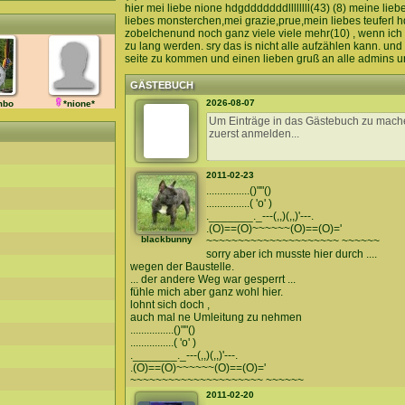
hier mei liebe nione hdgdddddddllllllll(43) (8) meine liebe
liebes monsterchen,mei grazie,prue,mein liebes teuferl 
zobelchenund noch ganz viele viele mehr(10) , wenn ich 
zu lang werden. sry das is nicht alle aufzählen kann. und
seite zu kommen und einen lieben gruß an alle admins un
GÄSTEBUCH
2026-08-07
mbo
*nione*
2011-02-23
................()""()
.­...............( 'o' )
._______._---(,,)(,,)'---.
.(O)==(O)~~~~~~(­O)==(O)='
blackbunny
~~~~~~~~~~~~~~~~~~~~~ ~~~~~~
sorry aber ich musste hier durch ....
wegen der Baustelle.
... der andere Weg war gesperrt ...
fühle mich aber ganz wohl hier.
lohnt sich doch ,
auch mal ne Umleitung zu nehmen
................()""()
.­...............( 'o' )
._______._---(,,)(,,)'---.
.(O)==(O)~~~~~~(­O)==(O)='
~~~~~~~~~~~~~~~~~~~~~ ~~~~~~
2011-02-20