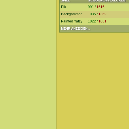
SPIEL
GEWONNEN/VERLOREN
Pik
991
/
1516
Backgammon
1035
/
1369
Painted Yatzy
1022
/
1031
MEHR ANZEIGEN...