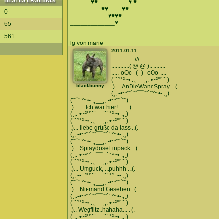
BESTES ERGEBNIS
______♥♥_________♥ ♥
_________♥♥____♥♥
0
___________♥♥♥♥
_____________♥
65
561
lg von marie
2011-01-11
................///...............
............( @ @ )...........
.....-oOo--(_)--oOo-....
(¨ˆ`'°²~•-.,¸__¸,.-•~²°'´ˆ¨)
blackbunny
.).... AnDieWandSpray ...(.
(¸,.-•~²°'´ˆ¨¯¯¨ˆ`'°²~•-.,¸)
(¨ˆ`'°²~•-.,¸__¸,.-•~²°'´ˆ¨)
.)....... Ich war hier! .......(.
(¸,.-•~²°'´ˆ¨¯¯¨ˆ`'°²~•-.,¸)
(¨ˆ`'°²~•-.,¸__¸,.-•~²°'´ˆ¨)
.)... liebe grüße da lass ..(.
(¸,.-•~²°'´ˆ¨¯¯¨ˆ`'°²~•-.,¸)
(¨ˆ`'°²~•-.,¸__¸,.-•~²°'´ˆ¨)
.)... SpraydoseEinpack ...(.
(¸,.-•~²°'´ˆ¨¯¯¨ˆ`'°²~•-.,¸)
(¨ˆ`'°²~•-.,¸__¸,.-•~²°'´ˆ¨)
.)... Umguck, ...puhhh ...(.
(¸,.-•~²°'´ˆ¨¯¯¨ˆ`'°²~•-.,¸)
(¨ˆ`'°²~•-.,¸__¸,.-•~²°'´ˆ¨)
.)... Niemand Gesehen ..(.
(¸,.-•~²°'´ˆ¨¯¯¨ˆ`'°²~•-.,¸)
(¨ˆ`'°²~•-.,¸__¸,.-•~²°'´ˆ¨)
.).. Wegflitz..hahaha... ..(.
(¸,.-•~²°'´ˆ¨¯¯¨ˆ`'°²~•-.,¸)