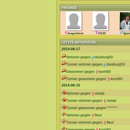
FREUNDE
dragonheat
lilli35
djja
LETZTE AKTIVITÄTEN
2014-08-17
Verloren gegen
duisburg50
Turnier verloren gegen
duisburg50
Gewonnen gegen
korni60
Turnier gewonnen gegen
korni60
2014-06-15
Verloren gegen
violab
Turnier verloren gegen
violab
Turnier gewonnen gegen *******
Verloren gegen
fleur
Turnier verloren gegen
fleur
Gewonnen gegen
korni60