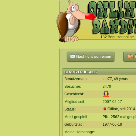
132 Benutzer online
`
Nachricht schreiben
F
BENUTZERDETAILS
Benutzername:
lee77, 49 years
Besucher:
2470
Geschlecht:
Mitglied seit:
2007-02-17
Offline, seit
2014
Status:
Meist gespielt:
Pik - 2562 mal gespi
Geburtstag:
1977-06-18
Meine Homepage: