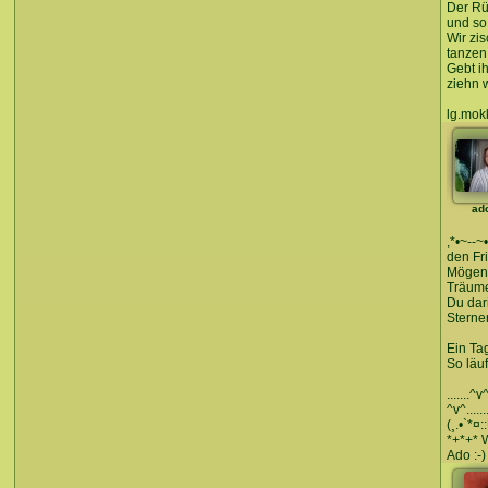
Der Rü
und so 
Wir zi
tanzen
Gebt i
ziehn 
lg.mok
ad
,*•~--~
den Fr
Mögen 
Träume
Du dar
Sterne
Ein Ta
So läuf
.......^
^v^...
(¸.•`*
*+*+*
Ado :-)