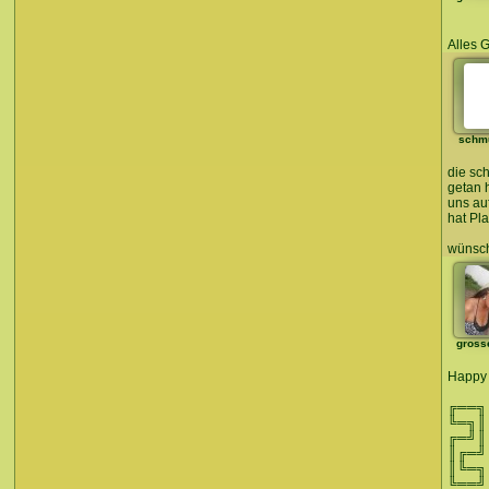
Alles 
schm
die sc
getan 
uns au
hat Pl
wünsch
gross
Happy 
╔══╗
╚═╗
╔═╝
║╔═
║╚═
╚══