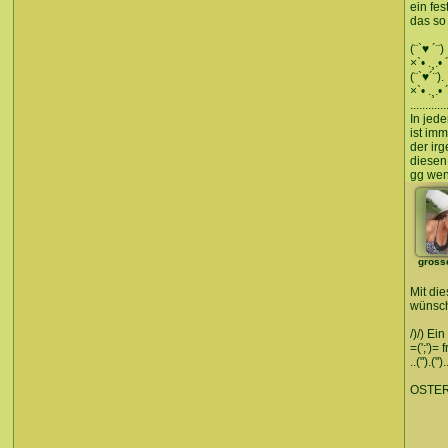
ein fe
das so 
(¨`♥ ´¨) 
×`• .¸.•
(¨`♥´¨). 
×`• .¸.
..........
In jed
ist imm
der ir
diesen
gg wen
gross
Mit di
wünsch
/)/) Ein
=(';')= 
..(").(").
OSTER