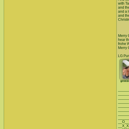
with Ta
and th
and a l
and th
Christm
Merry 
hear th
frohe 
Merry C
LG Purze
gross
_____
_____
_____
_____
_____
_____
_____
_____
__O_
__X_