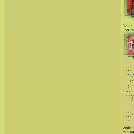
le
Der im 
und im 
kes
. . . . . .
. . . . . .
. . . . . . 
. . . . . /
. . . . /´`
. . . ;. . .
. . .. . . 
. . .´,. . ,
. . . .´ ,/.
. . . . .. .
. . . . . 
. . . . . ..
. . . . . /.
. . . . . 
. . . . . . 
Wollt 
mit Hon