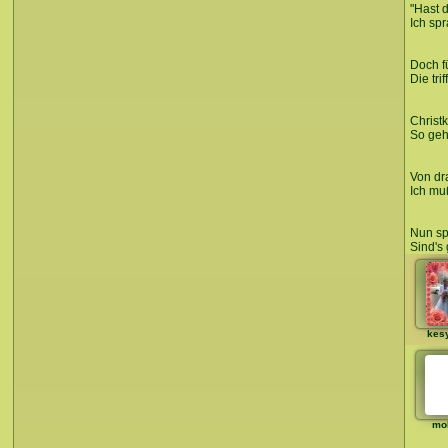
"Hast 
Ich spr
Doch fü
Die tri
Christk
So geh 
Von dr
Ich mu
Nun spr
Sind's 
kes
mo