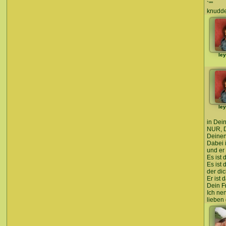
`""
knudde
le
le
in Dei
NUR, D
Deinen
Dabei i
und er 
Es ist 
Es ist
der dic
Er ist
Dein F
Ich ne
lieben