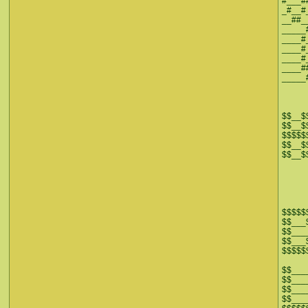
#___#
_#__#_
__##_
_____
____#
____#
____#
____#
_____
$$__$
$$__$
$$$$$
$$__$
$$__$
$$$$$
$$___
$$___
$$___
$$$$$
$$___
$$___
$$___
$$___