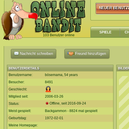
NEUER BENUTZ
NEUER BENUTZ
SPIELE
C
103 Benutzer online
`
Nachricht schreiben
Freund hinzufügen
BENUTZERDETAILS
BILDE
Benutzername:
bösemama, 54 years
Besucher:
8491
Geschlecht:
Mitglied seit:
2006-03-26
Offline, seit
2016-09-24
Status:
Meist gespielt:
Backgammon - 8824 mal gespielt
Geburtstag:
1972-02-01
Meine Homepage: