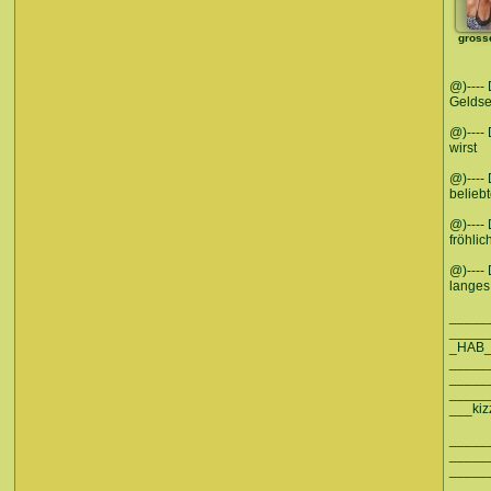
gross
@)---- 
Gelds
@)----
wirst
@)----
beliebt
@)----
fröhlic
@)----
langes
_______
______
_HAB__
_______
_____
_____
___kiz
_____
_____
_____
_____