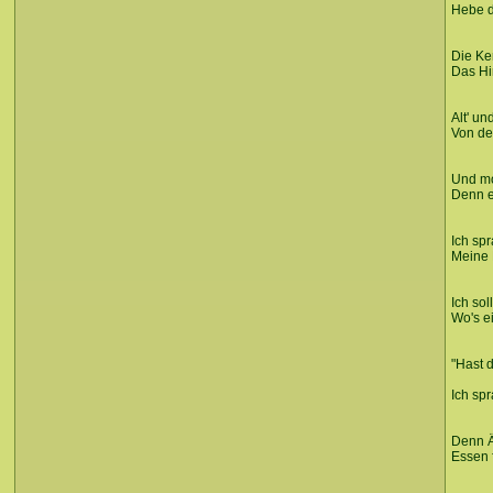
Hebe d
Die Ke
Das Hi
Alt' u
Von de
Und mo
Denn e
Ich spr
Meine R
Ich sol
Wo's ei
"Hast 
Ich spr
Denn Ä
Essen 