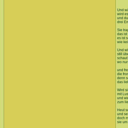
Und wä
wird e
und du
drei E
Sie tra
das ist
es ist 
wie kei
Und wi
still ü
schaut 
wo nur 
und fre
die fr
denn s
das li
Wird s
mit Lus
und wi
zum li
Heut s
und se
doch m
sie um