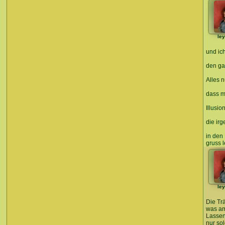
le
und ic
den ga
Alles n
dass m
Illusio
die ir
in den
gruss 
le
Die Tr
was am
Lassen
nur so