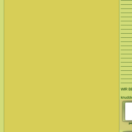
_____
_____
_____
_____
_____
_____
_____
_____
_____
_____
_____
_____
_____
_____
_____
_____
_____
_____
_____
_____
WIR B
knuddel
pe