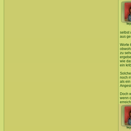
le
selbst
aus ge
Worte 
obwohl
zu seh
ergeben
wie da
ein kri
Solche
noch m
als ein
Angesic
Doch wi
wenn d
erreich
le