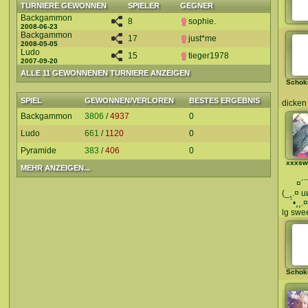
TURNIERE GEWONNEN
SPIELER
GEGNER
Backgammon
8
sophie.
2008-06-23
Backgammon
17
just*me
2008-05-05
Ludo
15
tieger1978
2007-09-20
ALLE 11 GEWONNENEN TURNIERE ANZEIGEN
Schok
SPIEL
GEWONNEN/VERLOREN
BESTES ERGEBNIS
dicken 
Backgammon
3806
/
4937
0
Ludo
661
/
1120
0
Pyramide
383
/
406
0
xxxsw
MEHR ANZEIGEN...
­­ ­­ ­­ ­­ 
(_¸.¤ 
­­ ­­ ­­
lg swe
Schok