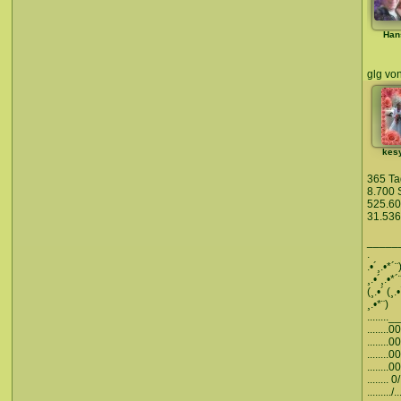
Han
glg vo
kes
365 Ta
8.700 
525.60
31.536
_____
.
.•´¸.•*´¨
¸.•´¸.•*´
(¸.•´ (¸.•
¸.•*¨)
........_
........0
........0
........0
........0
........ 0/
........./..