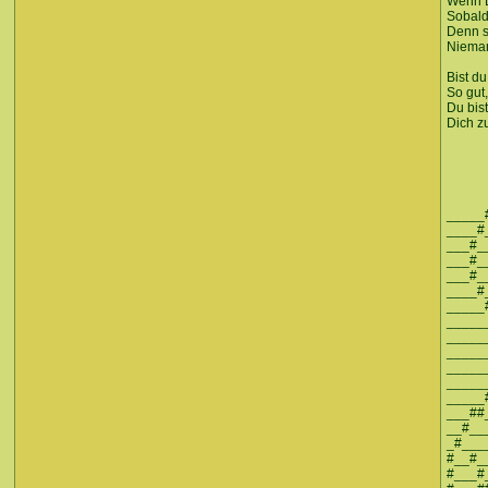
Wenn D
Sobald 
Denn s
Nieman
Bist du
So gut,
Du bis
Dich zu
_____
____#
___#_
___#_
___#_
____#
_____
_____
_____
_____
_____
_____
_____
___##
__#__
_#___
#__#_
#___#