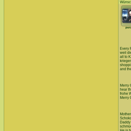
Wünsch
pur
Every P
weil di
all to 
kriegen
shoppi
and th
Merry 
hear th
frohe 
Merry C
Mother
Schoko
Daddy 
schmüc
He is h