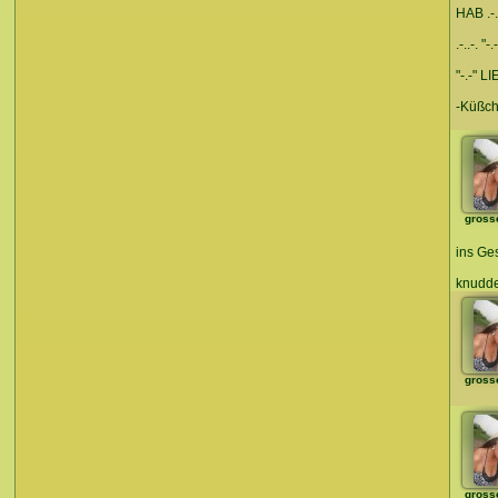
HAB .-.
.-..-. "-.-
"-.-" LI
-Küßch
gross
ins Ges
knudde
gross
gross