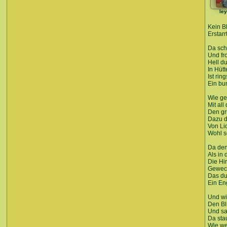
le
Kein B
Erstarr
Da sch
Und fr
Hell d
In Hüt
Ist rin
Ein bu
Wie ge
Mit al
Den g
Dazu d
Von Li
Wohl s
Da den
Als in
Die Hir
Geweck
Das du
Ein En
Und wi
Den Bl
Und sa
Da stau
Wie we