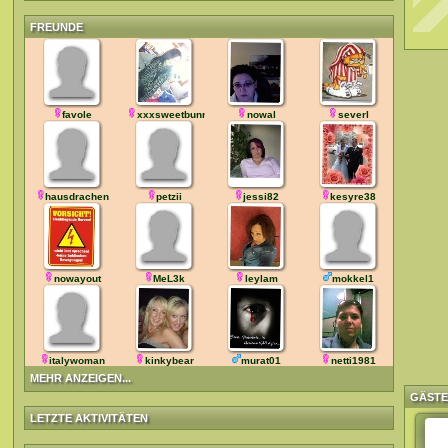
FREUNDE
favole
xxxsweetbunnyxxx
nowal
severl
hausdrachen
petzii
jessi82
kesyre38
nowayout
MeL3k
leylam
mokkel1
italywoman
kinkybear
murat01
netti1981
MEHR ANZEIGEN...
GÄST
LETZTE AKTIVITÄTEN