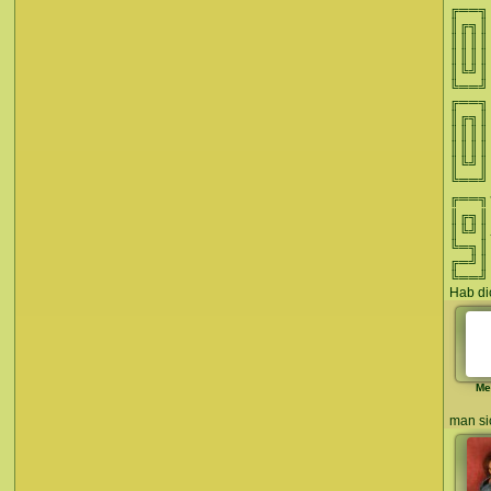
╔══
║╔╗
║║║║ 
║
║╚
╚══╝
╔═
║╔
║║║
║║
║╚
╚══╝
╔══
║╔╗║
║╚╝║…!
╚═╗║
╔═╝║
╚══╝
Hab di
Me
man sic