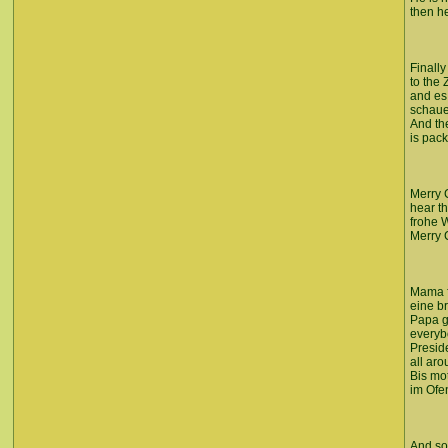
then he
Finally
to the
and es 
schaue
And th
is pac
Merry 
hear th
frohe 
Merry C
Mama f
eine b
Papa g
everyb
Presid
all ar
Bis mot
im Ofe
And so