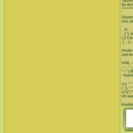
Tanne
für dic
*******
Grüner 
Ach, w
. .!!!. . . 
. .(':').
( )/ Ch
.(...../)..:
Heute 
und ke
HAB .-.
.-..-. "-.-
"-.-" LI
- Küßc
o,o * * 
( ';'), * *
c(")(") *
Ich wü
knuddelii
schm