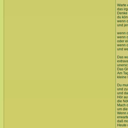
Warte 
das ir
Denke 
du könn
wenn d
und je
wenn d
wenn 
oder e
wenn d
und we
Das wa
extrav
unersc
Das Gl
Am Tag
kleine
Du muß
und zu
und da
Hör auf
die Nö
Mach d
um die
Wenn d
erwarte
daß mo
Heute 