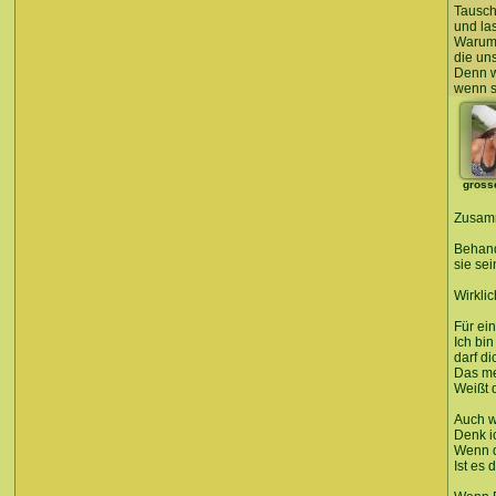
Tausch
und la
Warum 
die un
Denn w
wenn si
gross
Zusamm
Behand
sie se
Wirkli
Für ei
Ich bin
darf d
Das me
Weißt d
Auch w
Denk i
Wenn d
Ist es