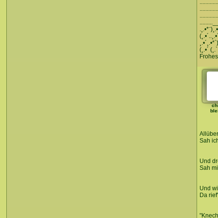
...........
...........
............
........._
.¸.•*¨)¸.
(¸.•´..¸.•
¸.•´¸.•*´
(¸.•´ (¸.`
Frohe
chi
ble
Allübe
Sah ich
Und dr
Sah mi
Und wie
Da rief
"Knecht