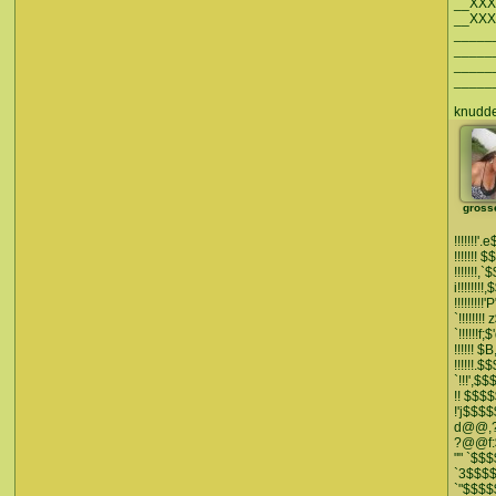
__XX
__XX
_____
_____
_____
_____
knudde
gross
!!!!!!!
!!!!!!
!!!!!!!,
i!!!!!!
!!!!!!!!
`!!!!!!!
`!!!!!!
!!!!!!
!!!!!!.
`!!!',
!! $$
!'j$$
d@@,?
?@@f:
"" `$
`3$$$
`"$$$