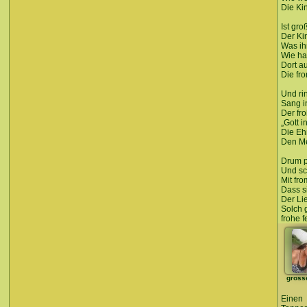
Die Ki
Ist gr
Der Kin
Was ih
Wie ha
Dort a
Die fr
Und ri
Sang 
Der fr
„Gott i
Die Eh
Den Me
Drum p
Und sc
Mit fr
Dass s
Der Li
Solch 
frohe 
gross
Einen