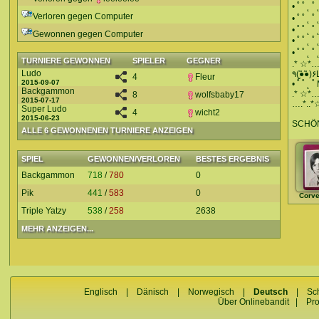
• ˚ ˚ ˛
Verloren gegen Computer
• ˚ ˚ ˛
• ˚ ˚ ˛
Gewonnen gegen Computer
• ˚ ˚ ˛
• ˚ ˚ ˛
TURNIERE GEWONNEN
SPIELER
GEGNER
.* ☆*…
Ludo
4
Fleur
2015-09-07
• ˚ ˚ ˛ 
Backgammon
.* ☆*…
8
wolfsbaby17
2015-07-17
….*..
Super Ludo
4
wicht2
2015-06-23
SCHÖN
ALLE 6 GEWONNENEN TURNIERE ANZEIGEN
SPIEL
GEWONNEN/VERLOREN
BESTES ERGEBNIS
Backgammon
718
/
780
0
Pik
441
/
583
0
Corve
Triple Yatzy
538
/
258
2638
MEHR ANZEIGEN...
Englisch
|
Dänisch
|
Norwegisch
|
Deutsch
|
Sc
Über Onlinebandit
|
Pr