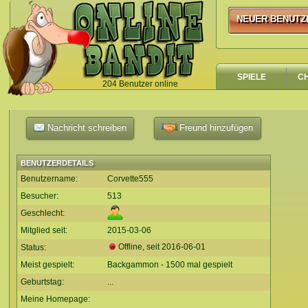
NEUER BENUTZ
NEUER BENUTZ
SPIELE
C
204 Benutzer online
`
Nachricht schreiben
Freund hinzufügen
BENUTZERDETAILS
Benutzername:
Corvette555
Besucher:
513
Geschlecht:
Mitglied seit:
2015-03-06
Offline, seit
2016-06-01
Status:
Meist gespielt:
Backgammon - 1500 mal gespielt
Geburtstag:
...
Meine Homepage: