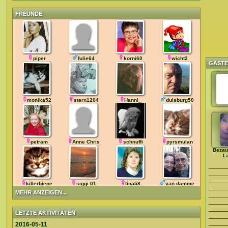
FREUNDE
piper
fulie64
korni60
wicht2
GÄST
monika52
stern1204
Hanni_
duisburg50
petram
Anne Chris
schnuffi
pyrsmulan
Bezau
L
_____
_____
_____
killerbiene
siggi 01
tina58
van damme
_____
MEHR ANZEIGEN...
_____
_____
_____
LETZTE AKTIVITÄTEN
_____
_____
2016-05-11