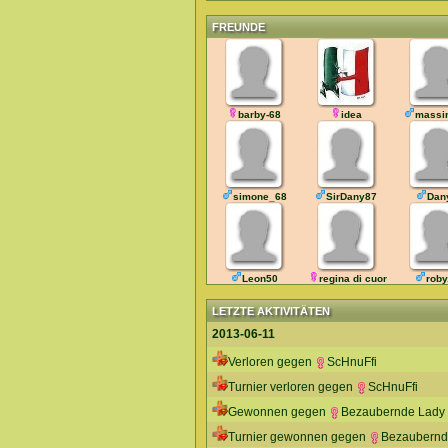
FREUNDE
barby-68
idea
massi
simone_68
SirDany87
Dan
Leon50
regina di cuori
roby
LETZTE AKTIVITÄTEN
2013-06-11
Verloren gegen
ScHnuFfi
Turnier verloren gegen
ScHnuFfi
Gewonnen gegen
Bezaubernde Lady
Turnier gewonnen gegen
Bezaubernd