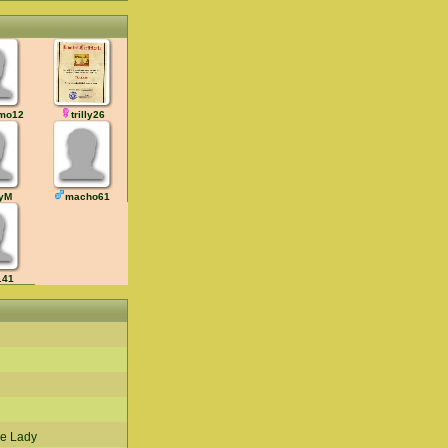
mo12
trilly26
yM
macho61
.41
e Lady