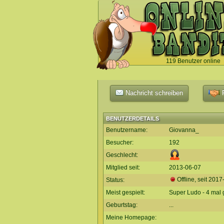
119 Benutzer online
`
Nachricht schreiben
F
BENUTZERDETAILS
Benutzername:
Giovanna_
Besucher:
192
Geschlecht:
Mitglied seit:
2013-06-07
Offline, seit
2017
Status:
Meist gespielt:
Super Ludo - 4 mal 
Geburtstag:
...
Meine Homepage: