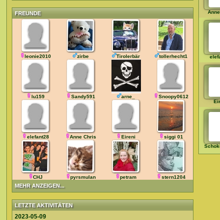
Anne
FREUNDE
leonie2010
zirbe
Tirolerbär
tollerhecht1
elef
lu159
Sandy591
arne_
Snoopy0612
Ei
elefant28
Anne Chris
Eireni
siggi 01
Schok
CHJ
pyrsmulan
petram
stern1204
MEHR ANZEIGEN...
LETZTE AKTIVITÄTEN
2023-05-09