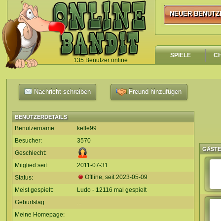
NEUER BENUTZ
NEUER BENUTZ
SPIELE
C
135 Benutzer online
`
Nachricht schreiben
Freund hinzufügen
BENUTZERDETAILS
Benutzername:
kelle99
Besucher:
3570
GÄST
Geschlecht:
Mitglied seit:
2011-07-31
Offline, seit
2023-05-09
Status:
Meist gespielt:
Ludo - 12116 mal gespielt
Geburtstag:
...
Meine Homepage: