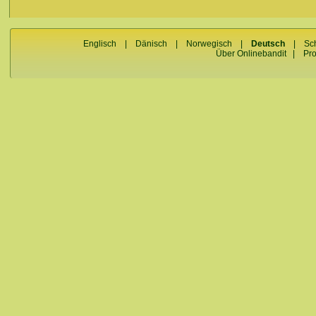
Englisch
|
Dänisch
|
Norwegisch
|
Deutsch
|
Sc
Über Onlinebandit
|
Pr