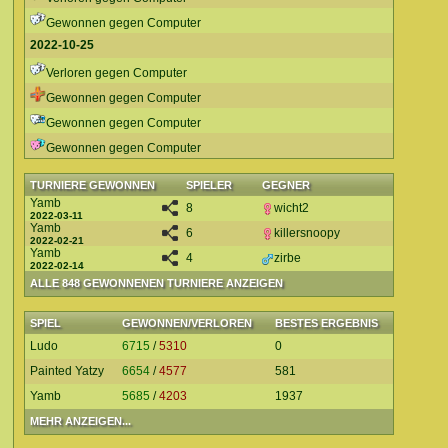
Gewonnen gegen Computer
2022-10-25
Verloren gegen Computer
Gewonnen gegen Computer
Gewonnen gegen Computer
Gewonnen gegen Computer
TURNIERE GEWONNEN
SPIELER
GEGNER
Yamb
8
wicht2
2022-03-11
Yamb
6
killersnoopy
2022-02-21
Yamb
4
zirbe
2022-02-14
ALLE 848 GEWONNENEN TURNIERE ANZEIGEN
SPIEL
GEWONNEN/VERLOREN
BESTES ERGEBNIS
Ludo
6715
/
5310
0
Painted Yatzy
6654
/
4577
581
Yamb
5685
/
4203
1937
MEHR ANZEIGEN...