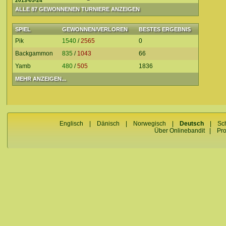
2013-05-24
ALLE 87 GEWONNENEN TURNIERE ANZEIGEN
SPIEL
GEWONNEN/VERLOREN
BESTES ERGEBNIS
Pik
1540
/
2565
0
Backgammon
835
/
1043
66
Yamb
480
/
505
1836
MEHR ANZEIGEN...
Englisch
|
Dänisch
|
Norwegisch
|
Deutsch
|
Sc
Über Onlinebandit
|
Pr