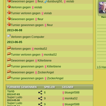
Gewonnen gegen
fleur
,
duisburg50
,
violab
Verloren gegen
violab
Turnier verloren gegen
violab
Han
Gewonnen gegen
fleur
...........
Turnier gewonnen gegen
fleur
...........
2013-06-08
.........
.........
Verloren gegen Computer
..........
..........
2013-06-05
..........
..........
Verloren gegen
monika52
............
..........
Turnier verloren gegen
monika52
............
Gewonnen gegen
Killerbiene
............
Turnier gewonnen gegen
Killerbiene
LG Ha
Gewonnen gegen
ZockerAngel
Turnier gewonnen gegen
ZockerAngel
TURNIERE GEWONNEN
SPIELER
GEGNER
Yamb
6
bluegirl588
2013-07-03
Super Ludo
9
monika52
2013-05-30
Super Ludo
9
bluegirl588