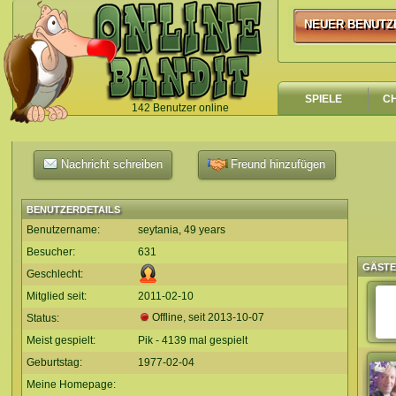
NEUER BENUTZ
NEUER BENUTZ
SPIELE
C
142 Benutzer online
`
Nachricht schreiben
Freund hinzufügen
BENUTZERDETAILS
Benutzername:
seytania, 49 years
Besucher:
631
GÄST
Geschlecht:
Mitglied seit:
2011-02-10
Offline, seit
2013-10-07
Status:
Meist gespielt:
Pik - 4139 mal gespielt
Geburtstag:
1977-02-04
Meine Homepage: