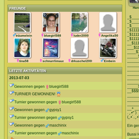
Han
FREUNDE
_$_____
_$____
_$___
_$111
_$111
träumelein
bluegirl588
luder2000
Angelika50
_$111
__$11
___$1
____$
_____
_____
tina58
schnurrlimaus
drkuschel2000
Einbein
_____
_____
LETZTE AKTIVITÄTEN
_____
2013-07-03
_____
_____
Gewonnen gegen
bluegirl588
_____
__$$$
TURNIER GEWONNEN!
_____
_____
Turnier gewonnen gegen
bluegirl588
_____
__+ __
Gewonnen gegen
gypsy1
. ¸.•*¨)
(¸.•´..¸.•
Turnier gewonnen gegen
gypsy1
Gewonnen gegen
maschinix
Ein ge
Turnier gewonnen gegen
maschinix
Bussi