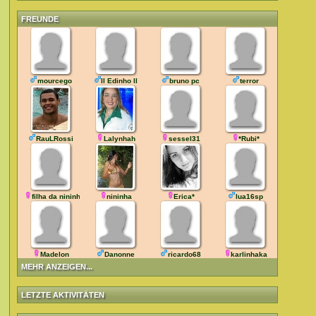
FREUNDE
mourcego
ll Edinho ll
bruno pc
terror
RauLRossi
Lalynhah
sessel31
*Rubi*
filha da nininha
nininha
Erica*
lua16sp
Madelon
Danonne
ricardo68
karlinhaka
MEHR ANZEIGEN...
LETZTE AKTIVITÄTEN