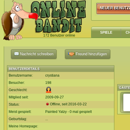
NEUER BENUTZ
NEUER BENUTZ
SPIELE
C
172 Benutzer online
`
Nachricht schreiben
Freund hinzufügen
BENUTZERDETAILS
Benutzername:
crystiana
Besucher:
198
GÄST
Geschlecht:
Mitglied seit:
2009-09-27
Offline, seit
2016-03-22
Status:
Meist gespielt:
Painted Yatzy - 0 mal gespielt
Geburtstag:
...
Meine Homepage: