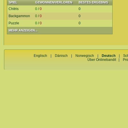
SPIEL
GEWONNEN/VERLOREN
BESTES ERGEBNIS
Chitris
0
/
0
0
Backgammon
0
/
0
0
Puzzle
0
/
0
0
MEHR ANZEIGEN...
Englisch
|
Dänisch
|
Norwegisch
|
Deutsch
|
Sc
Über Onlinebandit
|
Pr