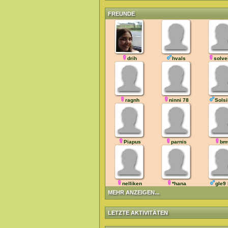
FREUNDE
drih
hvals
solve
ragnh
ninni 78
Sols
Piapus
parnis
bm
nelliken
*hana
gle9
MEHR ANZEIGEN...
LETZTE AKTIVITÄTEN