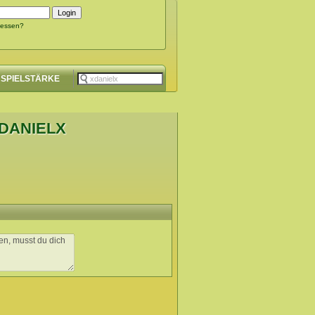
gessen?
SPIELSTÄRKE
XDANIELX