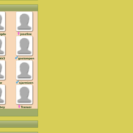
igdu
josefine
ikk3
gostompen
w
sjarmizen
 boy
Tranasi