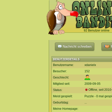
92 Benutzer online
`
Nachricht schreiben
F
BENUTZERDETAILS
Benutzername:
xdanielx
Besucher:
152
Geschlecht:
Mitglied seit:
2009-09-05
Offline, seit
2010
Status:
Meist gespielt:
Puzzle - 0 mal gespi
Geburtstag:
...
Meine Homepage: