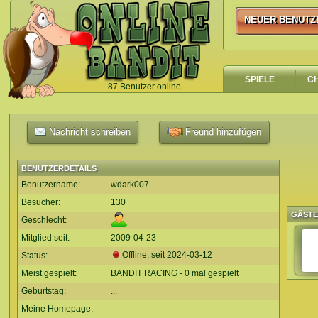
NEUER BENUTZ
NEUER BENUTZ
SPIELE
C
87 Benutzer online
`
Nachricht schreiben
Freund hinzufügen
BENUTZERDETAILS
Benutzername:
wdark007
Besucher:
130
GÄST
Geschlecht:
Mitglied seit:
2009-04-23
Offline, seit
2024-03-12
Status:
Meist gespielt:
BANDIT RACING - 0 mal gespielt
Geburtstag:
...
Meine Homepage: