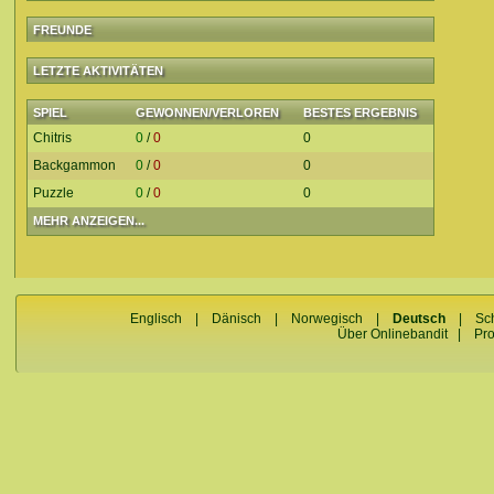
FREUNDE
LETZTE AKTIVITÄTEN
SPIEL
GEWONNEN/VERLOREN
BESTES ERGEBNIS
Chitris
0
/
0
0
Backgammon
0
/
0
0
Puzzle
0
/
0
0
MEHR ANZEIGEN...
Englisch
|
Dänisch
|
Norwegisch
|
Deutsch
|
Sc
Über Onlinebandit
|
Pr