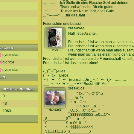
..,:::.............Ich Stelle dir eine Flasche Sekt auf deinen
..:::.........:....Tisch und wünsche Dir ein guten
..::::.........’....Rutsch ins Neue Jahr, alles Gute
...`’’--------“`......für das Jahr
Feier schön und busssiii
2013-03-16
Hall liebe Asante...
Freundschaft ist wenn man zusammen l
Freundschaft ist wenn man zusammen w
GEGNER
prue
Freundschaft istr wenn man alles zus
wenn man sich alles erzählt und den and
pyrsmulan
Freundschaft ist wenn man um die Freundschaft kämpft.
big foxi
Freundschaft ist das halbe Leben!
pyrsmulan
•., (¯`•´¯)Alles
(¯`•´¯).•´ ::Liebe
GEN
`•.,(¯`••´¯)(¯`••´¯)wünscht Dir _`•.¸(¯`••´¯)¸.•´:: ............
___ `•. ¸.•´•..´♥ `•.__.•´♥`• *Bussiiiiiiii* Moni
2013-01-01
BESTES ERGEBNIS
¯¯¯¯* O.o° °o.O°O*.o
0
___*o..*+
_*_o....O.*+
48
____0.*..o.O......o.......*+
Hansa63
_O...o......0*..o*:......*
1963
_$$$$$$$$$$$:..o0:::.O*+
_$_________$::*:.....o:....0
_$_________$..o:O*:.0:...*.+
_$_________$_$$$$$$$$$$$
_$111111111$_$_________$