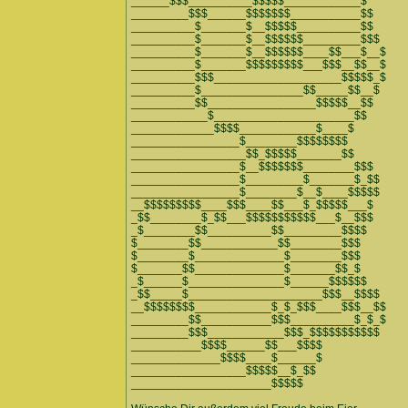
______$$$__________$$$$$____________$
_________$$$______$$$$$$$___________$$
__________$_______$__$$$$$__________$$
__________$_______$__$$$$$$_________$$$
__________$_______$__$$$$$$____$$___$__$
__________$_______$$$$$$$$$___$$$__$$__$
__________$$$____________________$$$$$_$
__________$________________$$_____$$__$
__________$$_________________$$$$$__$$
____________$______________________$$
_____________$$$$____________$____$
_________________$________$$$$$$$$
__________________$$_$$$$$_______$$
_________________$__$$$$$$$________$$$
_________________$_________$_______$_$$
_________________$________$__$____$$$$$
__$$$$$$$$$____$$$____$$___$_$$$$$___$
_$$________$_$$___$$$$$$$$$$$___$__$$$
_$________$$__________$$_________$$$$
$________$$____________$$________$$$
$________$______________$________$$$
$_______$$______________$_______$$_$
_$______$_______________$______$$$$$$
_$$_____$_____________________$$$__$$$$
__$$$$$$$$____________$_$_$$$____$$$__$$
_________$$___________$$$__________$_$_$
_________$$$____________$$$_$$$$$$$$$$$
___________$$$$______$$___$$$$
______________$$$$____$______$
__________________$$$$$__$_$$
______________________$$$$$