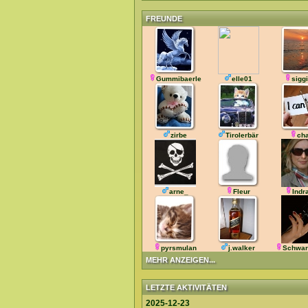
FREUNDE
Gummibaerle
elle01
sigg
zirbe
Tirolerbär
cha
arne_
Fleur
Indr
pyrsmulan
j.walker
Schwar
MEHR ANZEIGEN...
LETZTE AKTIVITÄTEN
2025-12-23