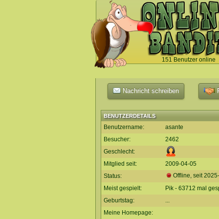
151 Benutzer online
`
Nachricht schreiben
F
BENUTZERDETAILS
Benutzername:
asante
Besucher:
2462
Geschlecht:
Mitglied seit:
2009-04-05
Offline, seit
2025
Status:
Meist gespielt:
Pik - 63712 mal gesp
Geburtstag:
...
Meine Homepage: