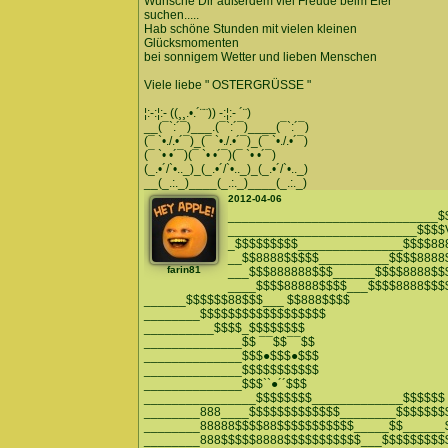
Wünsche Dir außerdem viel Freude beim Eier
suchen.....
Hab schöne Stunden mit vielen kleinen
Glücksmomenten
bei sonnigem Wetter und lieben Menschen
Viele liebe " OSTERGRÜSSE "
¦:-:¦:- ((¸¸.•.´¨¨)) -:¦:- ´¨)
__(¯`:´¯)___.(¯`:´¯)____(¯`:´¯)
(¯ `•./.•´¯)_(¯ `•./.•´¯)_(¯ `•./.•´¯)
(¯ `• •´¯)(¯ `• •´¯)(¯ `• •´¯)
(_.•´/`•.._)_(_.•´/`•.._)_(_.•´/`•.._)
__(_.:._)____(_.:._)____(_.:._)
2012-04-06
______________________________$
___________________________$$$$
_$$$$$$$$$_______________$$$$88
__$$8888$$$$$__________$$$$8888
farin81
___$$$888888$$$______$$$$8888$$
____$$$$88888$$$$___$$$$8888$$$
______$$$$$$88$$$___ $$888$$$$
________$$$$$$$$$$$$$$$$$$
__________$$$$_$$$$$$$$
______________$$ ¯¯$$¯¯$$
______________$$$●$$$●$$$
______________$$$$$$$$$$$
______________$$$``●´´$$$
________________$$$$$$$$_____________$$$$$$
________888____$$$$$$$$$$$$$________$$$$$$$
________88888$$$$88$$$$$$$$$$$_____$$______
________888$$$$$8888$$$$$$$$$$$___$$$$$$$$$