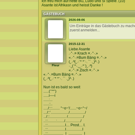
Ich freu mich auf nette BG, Ludo und Sl Spiele. (10)
Asante ist Afrikasn und heisst Danke !
GÄSTEBUCH
2026-08-06
2015-12-31
Liebe Asante
.·°·.¤ Krach ¤.·°·.»
«.·°·.¤Bum Bäng ¤.·°·.»
(¸.·º(¸.·¨* *¨·. ´´ .¸)º·.)
Fleur
·.¸(¨*·.¸¸.·*¨)¸.·º)
«.·°·.¤ Zisch ¤.·°·.»
«.·°·.¤Bum Bäng ¤.·°·.»
(¸.·º(¸.·¨* *¨·. ´´ .¸)º·.)
Nun ist es bald so weit
......(’’““’)
......i----i
......:...
......::..
...../::::........ °~o~'/.......~o~°~/
..../::’..................../................./
.../:::.................. /................./
..:::.........:......../................./
..:::...................I.... Prost.... I.
..:::...................I..................I
..:::................._I_..............._I_