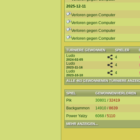
2025-12-11
Verloren gegen Computer
Verloren gegen Computer
Verloren gegen Computer
Verloren gegen Computer
TURNIERE GEWONNEN
SPIELER
Ludo
4
2024-02-05
Ludo
4
2023-11-16
Ludo
4
2023-10-10
ALLE 463 GEWONNENEN TURNIERE ANZEI
SPIEL
GEWONNEN/VERLOREN
Pik
30801
/
32419
Backgammon
14910
/
8639
Power Yatzy
6068
/
5110
MEHR ANZEIGEN...