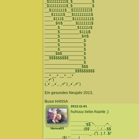
_$111111111$_$_________$
_$111111111$_$_________$
__$1111111$__$111111111$
___$11111$___$111111111$
____$111$____$111111111$
_____$®$______$1111111$
______$________$11111r$
______$_________$111j$
______$__________$®$
______$___________$
______$___________$
______$___________$
_____$$$__________$
__$$$$$$$$$_______$
__________________$
_________________$$$
______________$$$$$$$$$
__+ __+ __+ __+
. ¸.•*¨)
(¸.•´..¸.•´¸. ¸.•*¨) ¸.•´¸.•*´)
Ein gesundes Neujahr 2013,
Bussi HANSA
2012-11-01
huhuuu liebe Asante ;)
...................__
...............,'$$..''-,.........,-'''-.,
Hansa63
..............($$'.......,',../..,-,$$
...................._...('')...}..f ..$/'
...................($).'-',..,….l