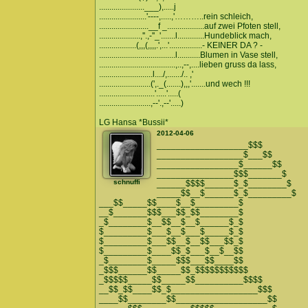
......................___),.....j
.......................'----,.....,'………..rein schleich,
........................__f _..................auf zwei Pfoten stell,
....................,''.,-''_'.......l.............Hundeblick mach,
..................(,,,(,,,,.',...'................- KEINER DA ? -
.....................................l...........Blumen in Vase stell,
.....................................,..,--,....lieben gruss da lass,
..........................l..../,......./.. ,'
.........................(',._(.......),,,'.......und wech !!!
...........................'.....'.....(
.........................,--'.,--'.....)
LG Hansa *Bussii*
2012-04-06
___________________$$$
__________________$___$$
_________________$______$$
________________$$$_______$
schnuffi
______$$$$______$_$________$
_____$$__$______$_$_________$
___$$_____$$____$__$_________$
__$_______$$$___$$_$$________$
_$________$__$$__$__$______$_$
$_________$___$__$___$_____$_$
$_________$___$$__$__$$___$$_$
$_________$____$$_$___$__$__$$
_$________$_____$$$___$$____$$
_$$$______$$_____$$_$$$$$$$$$$$
_$$$$$_____$$_____$$__________$$$$
__$$_$$____$$_$__________________$$$
____$$________$$___________________$$