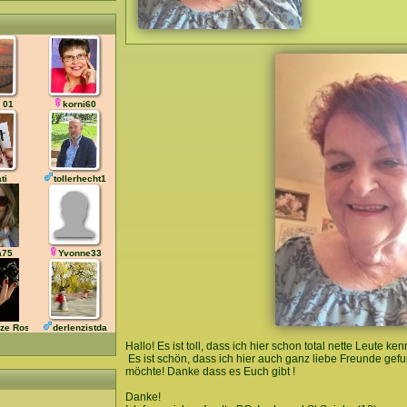
i 01
korni60
ti
tollerhecht1
a75
Yvonne33
ze Rose
derlenzistda
Hallo! Es ist toll, dass ich hier schon total nette Leute k
Es ist schön, dass ich hier auch ganz liebe Freunde gef
möchte! Danke dass es Euch gibt !
Danke!