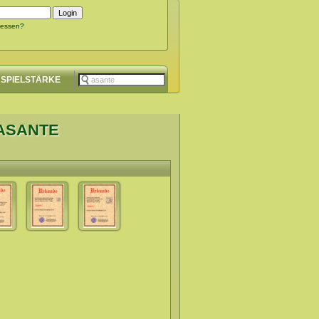
gessen?
SPIELSTÄRKE
 ASANTE