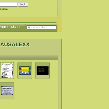
gessen?
SPIELSTÄRKE
MAUSALEXX