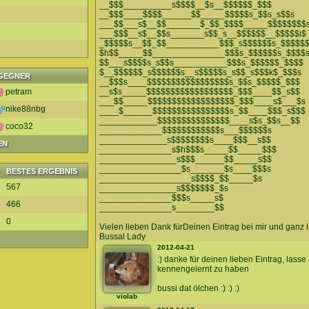
__$$$__________s$$$$__$s__$$$$$$_$$$
__$$$____$$$$______$$_____$$$$$s_$$s_s$$s
___$$___s$__$$_______$_$$_$$$$_____$$$$$$$$
___$$$__s$__$$s_______s$$_s__$$$$$$__$$$$$i$
_$$$$$s__$$_$$___________$$$_s$$$$$$s_$$$$$
$h$$_____$$_______________$$$s_$$$$$$s_$$$$
$$___s$$$$s_s$$s___________$$$s_$$$$$$_$$$$
$__$$$$$$_s$$$$$$s__s$$$$$s_s$$_s$$$k$_$$$s
GEGNER
__$$$s____$$$$$$$$$$$$$$$$$s_$$s_$$$$$_$$$
petram
__s$s_____$$$$$$$$$$$$$$$$$$_$$$____$$_s$$
___$$_____$$$$$$$$$$$$$$$$$$_$$$____s$___$s
nike88nbg
____$______$$$$$$$$$$$$$$$$s_$$____$$$_s$$$
____________$$$$$$$$$$$$$$$____s$s_$$s__$$
coco32
_____________$$$$$$$$$$$$s___$$$$$$s
______________s$$$$$$$$s____$$$__s$$
EN
_______________s$h$$$s_____$$_____$$$
________________s$$$______$$_____s$$
_________________$s_______$s____$$$s
BESTES ERGEBNIS
___________________s$$$$_$$_____$s
567
________________s$$$$$$$_$s
_______________$$$s_____s$
466
_______________s________$$
0
Vielen lieben Dank fürDeinen Eintrag bei mir und ganz 
Bussal Lady
2012-04-21
:) danke für deinen lieben Eintrag, lass
kennengelernt zu haben
bussi dat ölchen :) :) :)
violab