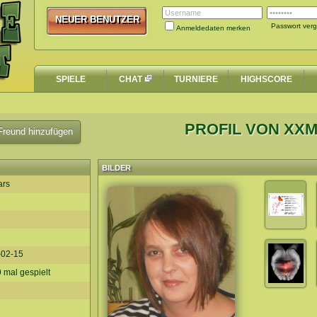
NEUER BENUTZER
NEUER BENUTZER
Passwort ver
Anmeldedaten merken
SPIELE
CHAT
TURNIERE
HIGHSCORE
PROFIL VON XX
reund hinzufügen
BILDER
ars
-02-15
 mal gespielt