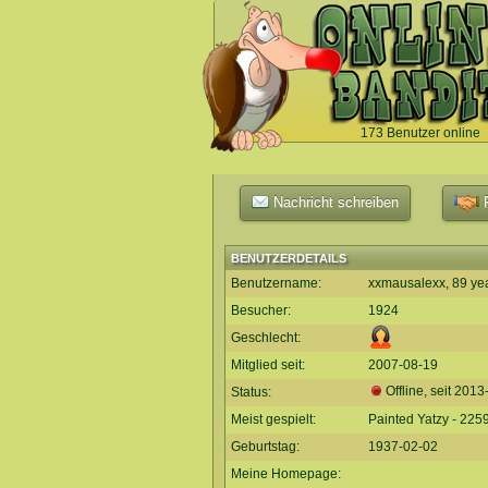
173 Benutzer online
`
Nachricht schreiben
F
BENUTZERDETAILS
Benutzername:
xxmausalexx, 89 ye
Besucher:
1924
Geschlecht:
Mitglied seit:
2007-08-19
Offline, seit
2013
Status:
Meist gespielt:
Painted Yatzy - 2259
Geburtstag:
1937-02-02
Meine Homepage: