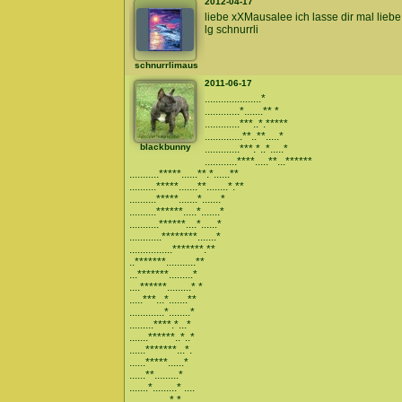
2012-04-17
liebe xXMausalee ich lasse dir mal liebe 
lg schnurrli
schnurrlimaus
2011-06-17
.....................*
.............*.......** *
.............***..*.*****
..............**..**.....*
blackbunny
.............***.*..*.....*
............****.....**...******
...........*****......**.*......**
..........*****.......**........*.**
..........*****.......*.......*
..........******.....*.......*
...........******....*......*
............********.......*
................*******.**
..*******...........**
...*******.........*
....******.........* *
.....***...*.......**
.............*........*
.........****.*...*
.......******..*..*
......*******...*.
......*****......*
......**.........*
.......*.........* ....
...............*.*