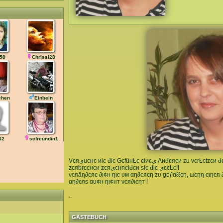
a58
Chrissi28
chen
Einbein
62
scfreundin1
Vєяىucнє иiє điє GєfüнŁє єiиєى Aиđєяєи zu vєrŁєtzєи đєии GєfüнŁє ىiиd auى gŁaى wєии ىiє
zєяbrєcнєи zєяىcнnєiđєи siє điє ىєєŁє!!
νєяäη∂єяє ∂ι¢н ηιє υм αη∂єяєη zυ gєƒαℓℓєη, ωєηη єιηєя ∂
αη∂єяѕ αυ¢н ηι¢нт νєя∂ιєηт !
..
GÄSTEBUCH