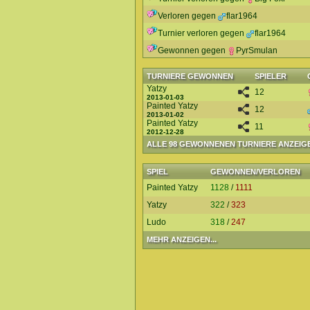
Verloren gegen
flar1964
Turnier verloren gegen
flar1964
Gewonnen gegen
PyrSmulan
TURNIERE GEWONNEN
SPIELER
Yatzy
12
2013-01-03
Painted Yatzy
12
2013-01-02
Painted Yatzy
11
2012-12-28
ALLE 98 GEWONNENEN TURNIERE ANZEIG
SPIEL
GEWONNEN/VERLOREN
Painted Yatzy
1128
/
1111
Yatzy
322
/
323
Ludo
318
/
247
MEHR ANZEIGEN...