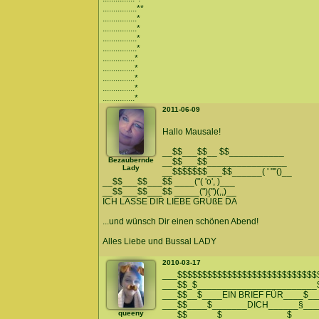
................**
................*
................*
................*
................*
...............*
...............*
...............*
...............*
...............*
2011-06-09
Hallo Mausale!
__$$___$$__ $$___________
Bezaubernde
__$$___$$________________
Lady
__$$$$$$$___$$______( ' ""()__
__$$___$$___$$ ____("( 'o', )___
__$$___$$___$$ _____(")(")(,,)__
ICH LASSE DIR LIEBE GRÜßE DA
...und wünsch Dir einen schönen Abend!
Alles Liebe und Bussal LADY
2010-03-17
___$$$$$$$$$$$$$$$$$$$$$$$$$$$$
___$$_$________________________
___$$__$____EIN BRIEF FÜR____$__
___$$____$_______DICH______§___
queeny
___$$______$_____________$_____