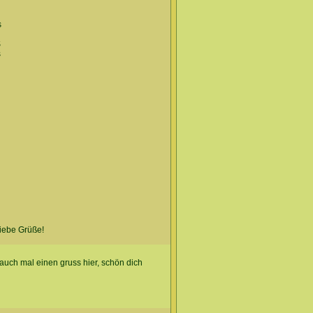
s
$
s
liebe Grüße!
e auch mal einen gruss hier, schön dich