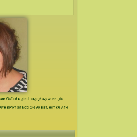
ι¢н ηι¢нт ѕσ мαg ωιє ∂υ вιѕт, нαт єя ∂ι¢н