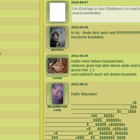
2026-08-07
2012-09-29
hi du - finde dich sehr nett !!!!!!!!!!!!!!!!!!!!!!!!!!!!!!
herzliche knuddels
pericles
n
2012-09-25
halllo mein liebes mausalchen,
stolpere grad mal über deine seite und l
gruss hier :) :)
und natürlich auch ein dickes busserle
violab
2012-08-11
Hallo Mausale!
____________________________s$
Bezaubernde
___________________________$$$
Lady
_____________________$s___s$$$
_____________________s$$___$$$$s
______________________$$$$__$$$$$$s
___________________$___$$$$$_s$$$$$$s
___________________s$___$$$$$$_s$$$e$$
____s$______________$$___$$$$$$_$$$$$$
___$$$________s$$$___$$__$$$$$$$_$$$$