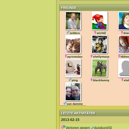
FREUNDE
zebbco
wicht2
tin
pyrsmulan
shellymaus
Hühn
ping
blackbunny
ela
van damme
LETZTE AKTIVITÄTEN
2013-02-15
Verloren gegen
duisburg50