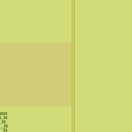
$$$$
$_$$
_$$
__$$
__$$