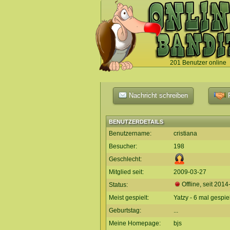
201 Benutzer online
`
Nachricht schreiben
F
BENUTZERDETAILS
Benutzername:
cristiana
Besucher:
198
Geschlecht:
Mitglied seit:
2009-03-27
Offline, seit
2014
Status:
Meist gespielt:
Yatzy - 6 mal gespiel
Geburtstag:
...
Meine Homepage:
bjs