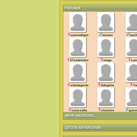
FREUNDE
samanthgirl
memer
lua1
27settembre
maga
Lun
vidadagente
Adegima
*re
coca-colla
cleocleo
guion
MEHR ANZEIGEN...
LETZTE AKTIVITÄTEN