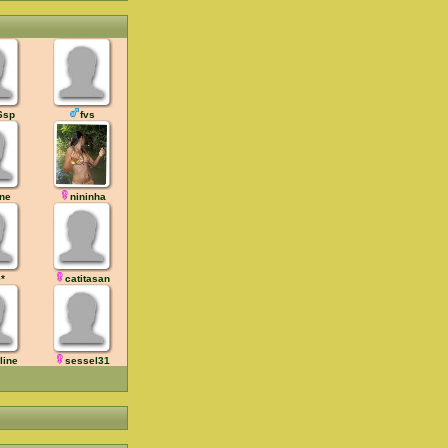
6sp
fvs
ne
nininha
*
catitasan
line
sessel31