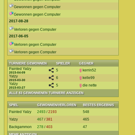
Gewonnen gegen Computer
Gewonnen gegen Computer
2017-08-28
Verloren gegen Computer
2017-06-05
Verloren gegen Computer
Verloren gegen Computer
TURNIERE GEWONNEN
SPIELER
GEGNER
Painted Yatzy
5
kerrin52
2015-04-09
Yatzy
6
kelle99
2015-03-30
Yatzy
5
die nette
2015-03-27
ALLE 83 GEWONNENEN TURNIERE ANZEIGEN
SPIEL
GEWONNEN/VERLOREN
BESTES ERGEBNIS
Painted Yatzy
2493
/
2193
548
Yatzy
467
/
381
465
Backgammon
278
/
403
47
MEHR ANZEIGEN...