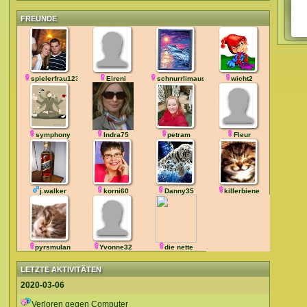
FREUNDE
spielerfrau123
Eireni
schnurrlimaus
wicht2
symphony
Indra75
petram
Fleur
j.walker
korni60
Danny35
killerbiene
pyrsmulan
Yvonne32
die nette
LETZTE AKTIVITÄTEN
2020-03-06
Verloren gegen Computer