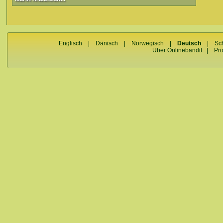
Englisch
|
Dänisch
|
Norwegisch
|
Deutsch
|
Sc
Über Onlinebandit
|
Pr