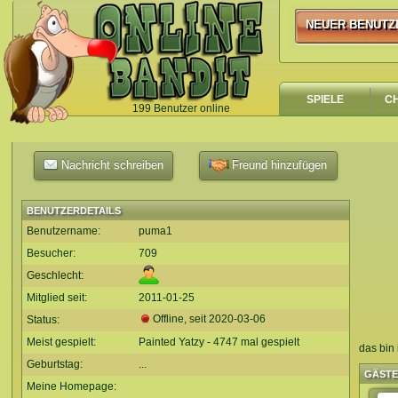
NEUER BENUTZ
NEUER BENUTZ
SPIELE
C
199 Benutzer online
`
Nachricht schreiben
Freund hinzufügen
BENUTZERDETAILS
Benutzername:
puma1
Besucher:
709
Geschlecht:
Mitglied seit:
2011-01-25
Offline, seit
2020-03-06
Status:
Meist gespielt:
Painted Yatzy - 4747 mal gespielt
das bin 
Geburtstag:
...
GÄST
Meine Homepage: